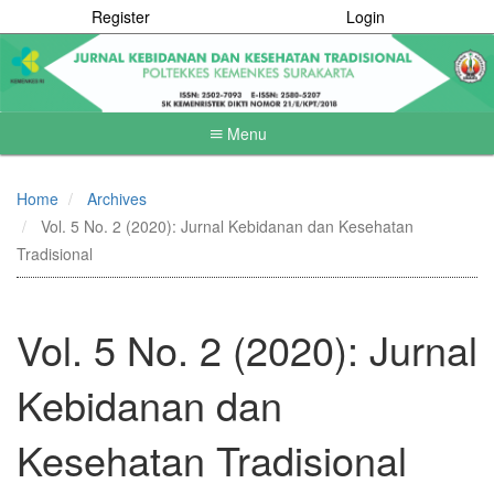
Register
Login
Menu
Quick
jump
Home
Archives
to
Vol. 5 No. 2 (2020): Jurnal Kebidanan dan Kesehatan
page
content
Tradisional
Main
Navigation
Main
Vol. 5 No. 2 (2020): Jurnal
Content
Sidebar
Kebidanan dan
Kesehatan Tradisional